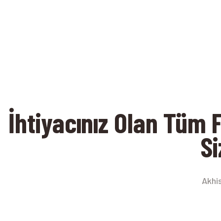
İhtiyacınız Olan Tüm
Si
Akhi