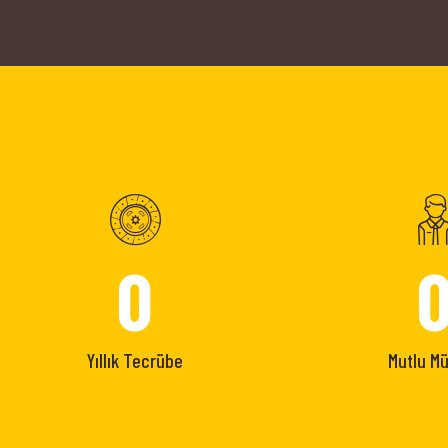
0
Yıllık Tecrübe
Mutlu Mü